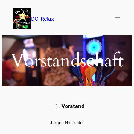
Zum
Inhalt
DC-Relax
springen
Vorstandschaft
Vorstand
Jürgen Hastreiter