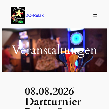
Zum
Inhalt
DC-Relax
springen
Veranstaltungen
08.08.2026
Dartturnier